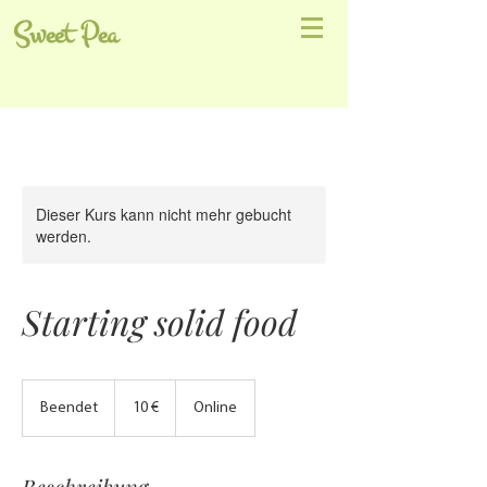
Sweet Pea
Dieser Kurs kann nicht mehr gebucht
werden.
Starting solid food
10
Euro
Beendet
B
10 €
Online
e
e
n
Beschreibung