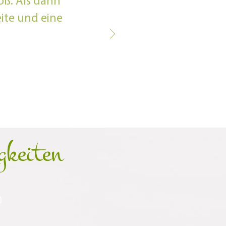
oß. Als dann
ite und eine
gkeiten
0