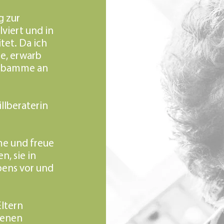
g zur
viert und in
tet. Da ich
e, erwarb
 Hebamme an
illberaterin
me und freue
n, sie in
bens vor und
Eltern
iedenen