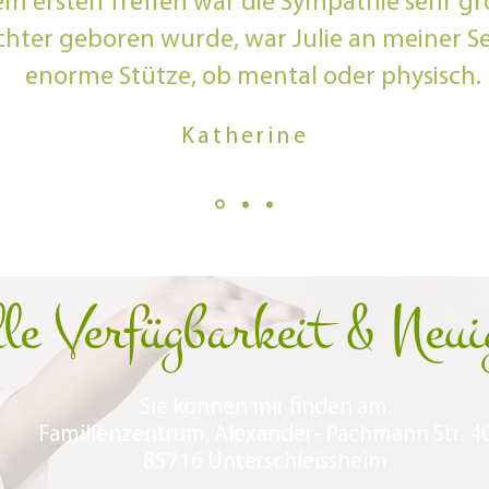
m ersten Treffen war die Sympathie sehr gr
chter geboren wurde, war Julie an meiner Se
enorme Stütze, ob mental oder physisch.
Katherine
le Verfügbarkeit & Neui
Sie können mir finden am:
Familienzentrum, Alexander- Pachmann Str. 4
85716 Unterschleissheim