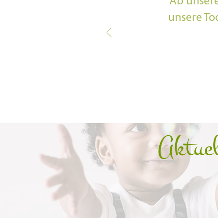
Ab unsere
unsere To
Aktuel